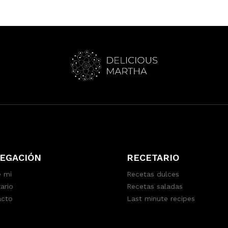
EGACIÓN
RECETARIO
 mi
Recetas dulces
ario
Recetas saladas
acto
Last minute recipes