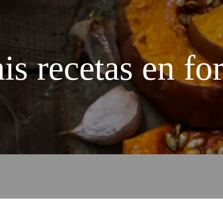
s recetas en fo