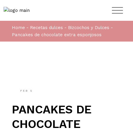
Home
Recetas dulces
Bizcochos y Dulces
Pancakes de chocolate extra esponjosos
FEB
5
PANCAKES DE
CHOCOLATE