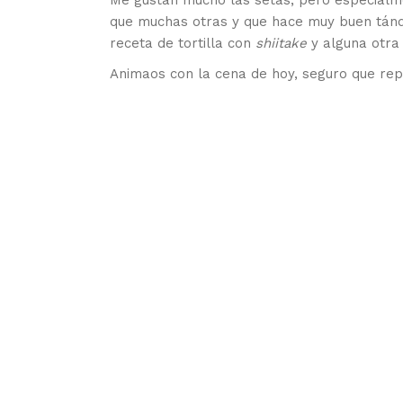
Me gustan mucho las setas, pero especial
que muchas otras y que hace muy buen tánd
receta de tortilla con
shiitake
y alguna otra 
Animaos con la cena de hoy, seguro que repe