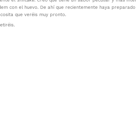
mente el
shiitake
. Creo que tiene un sabor peculiar y más inte
em con el huevo. De ahí que recientemente haya preparado
cosita que veréis muy pronto.
tiréis.