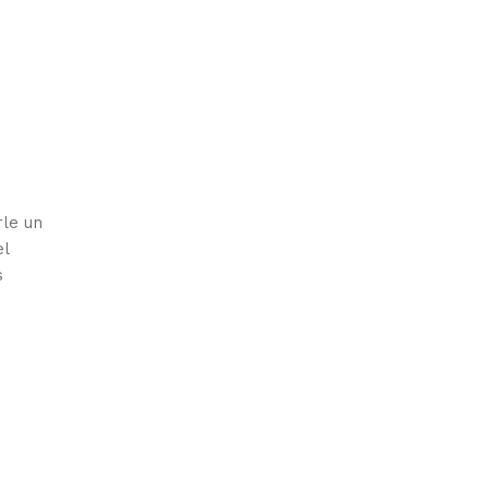
rle un
el
s