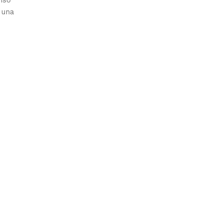
nso
 una