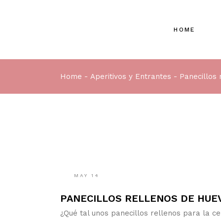
Skip
to
the
content
HOME
Home
Aperitivos y Entrantes
Panecillos 
MAY
14
PANECILLOS RELLENOS DE HUEV
¿Qué tal unos panecillos rellenos para la