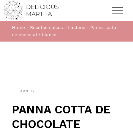
Home
Recetas dulces
Lácteos
Panna cotta
de chocolate blanco
JUN
15
PANNA COTTA DE
CHOCOLATE