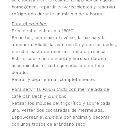
se disuelva bien. En cuanto tengamos un líquido
homogéneo, repartir en 4 recipientes y reservar
refrigerado durante un mínimo de 4 horas.
Para el
crumble:
Precalentar el horno a 180ºC.
En un bol, combinar el azúcar, la harina y la
almendra. Añadir la mantequilla y, con los dedos,
mezclar hasta obtener una textura arenosa.
Estirar sobre una bandeja y hornear durante
unos minutos, o hasta que adquiera un tono
dorado.
Retirar y dejar enfriar completamente.
Para servir la
Panna Cotta
con mermelada de
café Can Bech y
crumble
:
Retirar los moldes del frigorífico y sobre cada
uno, verter dos cucharadas de mermelada.
Espolvorear el
crumble
por encima y decorar
con unos trozos de arándano seco.