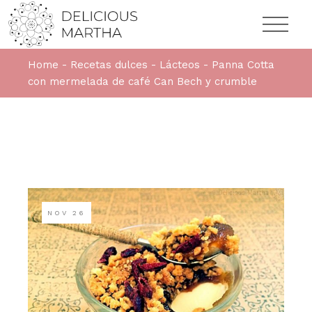
Home
Recetas dulces
Lácteos
Panna Cotta
con mermelada de café Can Bech y crumble
NOV
26