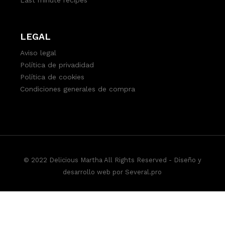
Last minute recipes
LEGAL
Aviso legal
Política de privadidad
Política de cookies
Condiciones generales de compra
© 2022 Delicious Martha All Rights Reserved -
Diseño y
desarrollo web por Several.pro