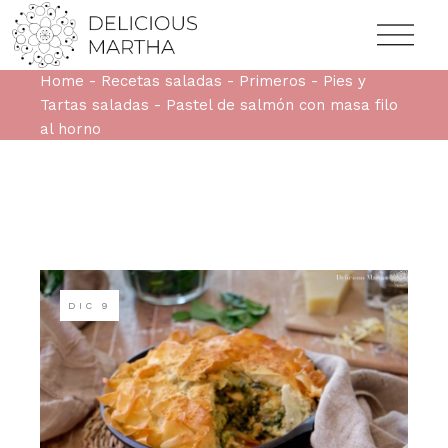
Home
Recetas saladas
Primeros
Pies y
Tartas saladas
Pastel de salmón con masa filo
al horno
DIC
9