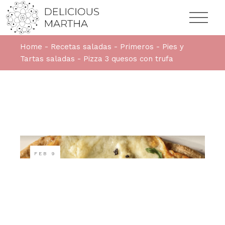
Home
Recetas saladas
Primeros
Pies y
Tartas saladas
Pizza 3 quesos con trufa
FEB
9