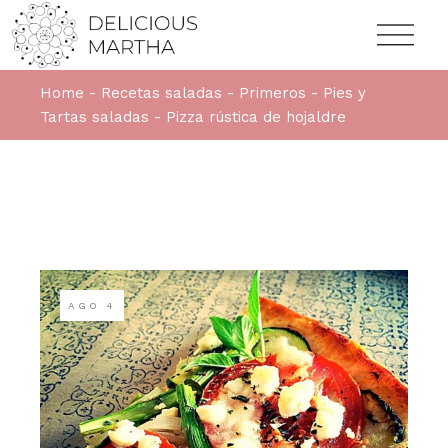
Home
Recetas saladas
Primeros
Pies y
Tartas saladas
Pizza rústica de hojaldre
AGO
4