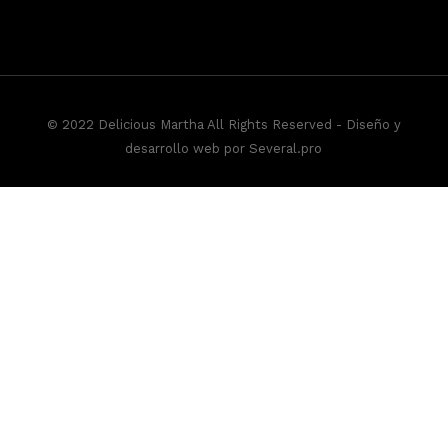
© 2022 Delicious Martha All Rights Reserved -
Diseño y
desarrollo web por Several.pro