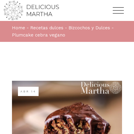
Home
Recetas dulces
Bizcochos y Dulces
Plumcake cebra vegano
ABR
14