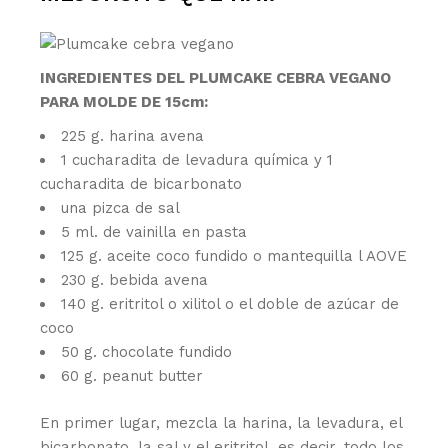
INGREDIENTES DEL PLUMCAKE CEBRA VEGANO
PARA MOLDE DE 15cm:
225 g. harina avena
1 cucharadita de levadura química y 1
cucharadita de bicarbonato
una pizca de sal
5 ml. de vainilla en pasta
125 g. aceite coco fundido o mantequilla l AOVE
230 g. bebida avena
140 g. eritritol o xilitol o el doble de azúcar de
coco
50 g. chocolate fundido
60 g. peanut butter
En primer lugar, mezcla la harina, la levadura, el
bicarbonato, la sal y el eritritol, es decir, todo los