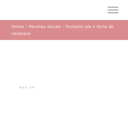
Home
Recetas dulces
Pumpkin pie o tarta de
calabaza
NOV
26