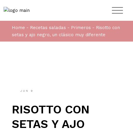
Skip
to
the
content
Home
Recetas saladas
Primeros
Risotto con
setas y ajo negro, un clásico muy diferente
JUN
9
RISOTTO CON
SETAS Y AJO