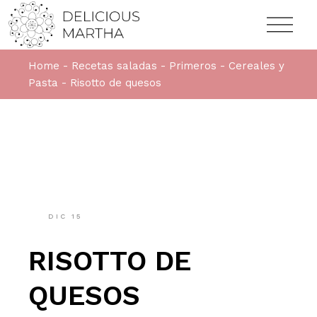
Home
Recetas saladas
Primeros
Cereales y
Pasta
Risotto de quesos
DIC
15
RISOTTO DE
QUESOS