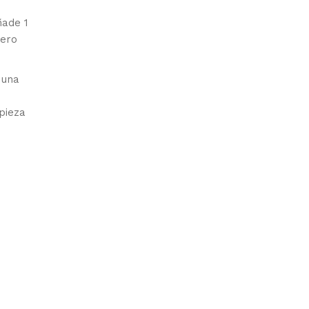
ñade 1
pero
 una
pieza