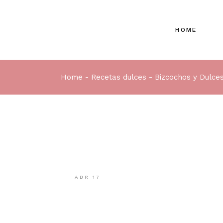
HOME
Home
Recetas dulces
Bizcochos y Dulce
ABR
17