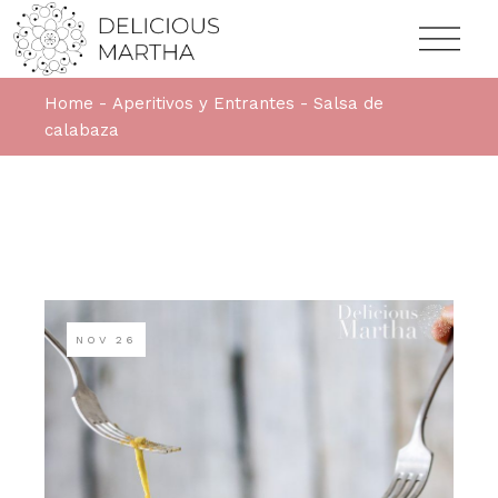
Home
Aperitivos y Entrantes
Salsa de
calabaza
NOV
26