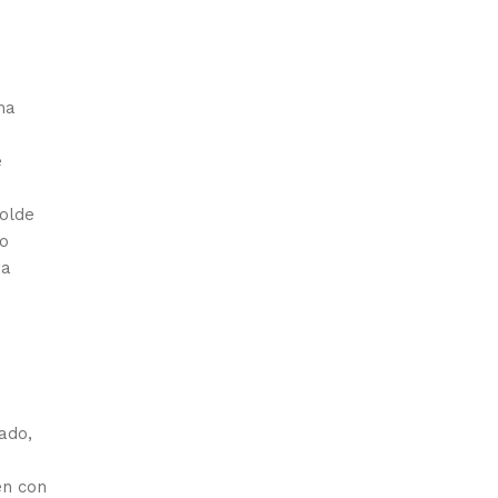
na
e
molde
no
ra
ado,
en con