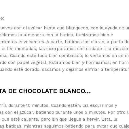
o:
huevos con el azúcar hasta que blanqueen, con la ayuda de u
ezclamos la almendra con la harina, tamizamos bien e
mientos envolventes. A parte, batimos las claras, a punto d
o estén montadas, las incorporamos con cuidado a la mezcla
ceso. Cuando esté todo bien combinado, lo vertemos en un 
do con papel vegetal. Estiramos bien y horneamos, en hor
 Cuando esté dorado, sacamos y dejamos enfriar a temperatu
RTA DE CHOCOLATE BLANCO…
fría durante 10 minutos. Cuando estén, las escurrimos y
 con el azúcar, batiendo durante unos 5 minutos. Por otro l
ue esté caliente, pero sin que llegue a hervir. Ésta, la
s batidas, mientras seguimos batiendo para evitar que cuaj