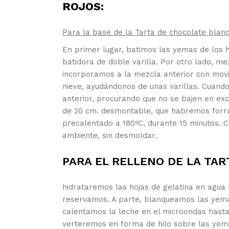
ROJOS:
Para la base de la Tarta de chocolate blanc
En primer lugar, batimos las yemas de los 
batidora de doble varilla. Por otro lado, m
incorporamos a la mezcla anterior con movi
nieve, ayudándonos de unas varillas. Cuand
anterior, procurando que no se bajen en ex
de 20 cm. desmontable, que habremos forra
precalentado a 180ºC, durante 15 minutos.
ambiente, sin desmoldar.
PARA EL RELLENO DE LA TA
hidrataremos las hojas de gelatina en agua 
reservamos. A parte, blanqueamos las yemas
calentamos la leche en el microondas hasta q
verteremos en forma de hilo sobre las yema