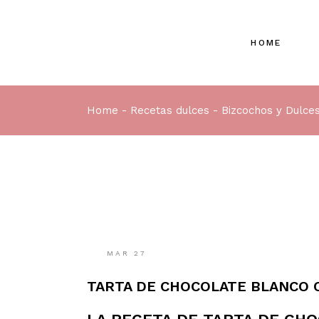
Skip
to
the
content
HOME
Home
Recetas dulces
Bizcochos y Dulce
MAR
27
TARTA DE CHOCOLATE BLANCO 