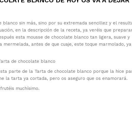
COLATE BLANCO DE HOY OS VA A DEJAR
 blanco sin más, sino por su extremada sencillez y el resul
inuación, en la descripción de la receta, ya veréis que prepar
espués esta mousse de chocolate blanco tan ligera, suave y
la mermelada, antes de que cuaje, este toque marmolado, ya
a parte de la Tarta de chocolate blanco porque la hice pa
rme la tarta ya cortada, pero os aseguro que os enamorará.
sfrutéis muchísimo.