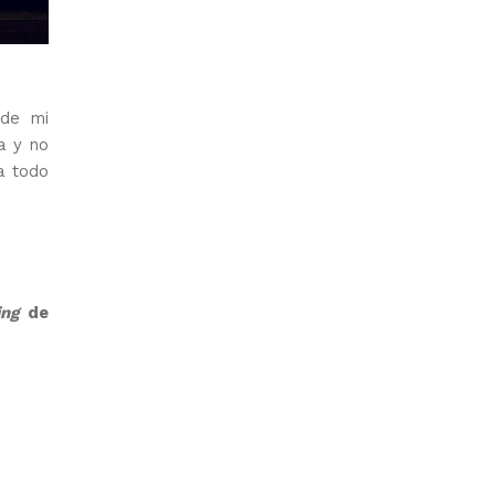
 de mi
a y no
a todo
ing
de