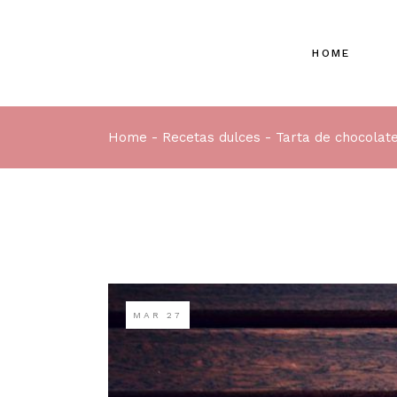
HOME
Home
Recetas dulces
Tarta de chocolat
MAR
27