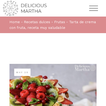
Home
Recetas dulces
Frutas
Tarta de crema
con fruta, receta muy saludable
MAY
25