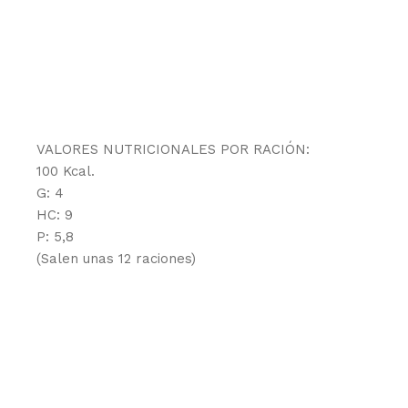
VALORES NUTRICIONALES POR RACIÓN:
100 Kcal.
G: 4
HC: 9
P: 5,8
(Salen unas 12 raciones)