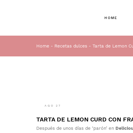
Skip
to
the
content
HOME
Home
Recetas dulces
Tarta de Lemon C
AGO
27
TARTA DE LEMON CURD CON F
Después de unos días de ‘parón’ en
Delicio