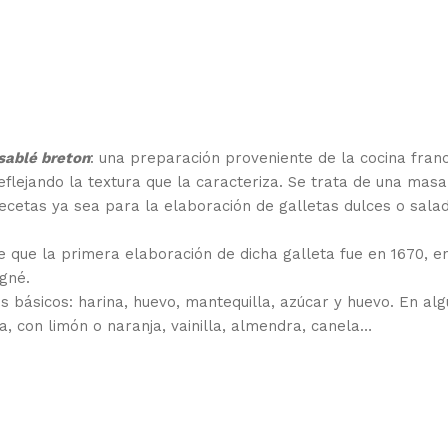
sablé breton
: una preparación proveniente de la cocina fran
 reflejando la textura que la caracteriza. Se trata de una mas
recetas ya sea para la elaboración de galletas dulces o sala
 que la primera elaboración de dicha galleta fue en 1670, e
gné.
s básicos: harina, huevo, mantequilla, azúcar y huevo. En al
 con limón o naranja, vainilla, almendra, canela…