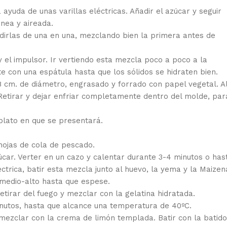
 ayuda de unas varillas eléctricas. Añadir el azúcar y seguir
nea y aireada.
ñadirlas de una en una, mezclando bien la primera antes de
 y el impulsor. Ir vertiendo esta mezcla poco a poco a la
 con una espátula hasta que los sólidos se hidraten bien.
 cm. de diámetro, engrasado y forrado con papel vegetal. Al
 Retirar y dejar enfriar completamente dentro del molde, par
plato en que se presentará.
 hojas de cola de pescado.
úcar. Verter en un cazo y calentar durante 3-4 minutos o has
éctrica, batir esta mezcla junto al huevo, la yema y la Maizen
 medio-alto hasta que espese.
tirar del fuego y mezclar con la gelatina hidratada.
nutos, hasta que alcance una temperatura de 40ºC.
mezclar con la crema de limón templada. Batir con la batid