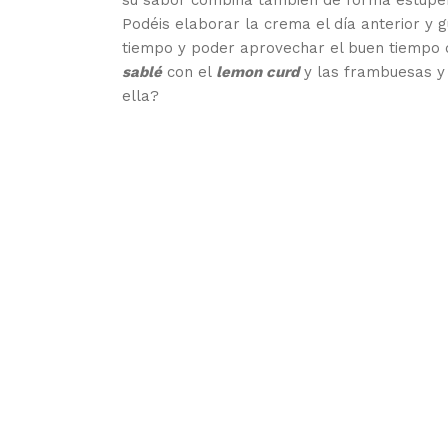
su sabor combina también de forma estupend
Podéis elaborar la crema el día anterior y 
tiempo y poder aprovechar el buen tiempo 
sablé
con el
lemon curd
y las frambuesas y 
ella?