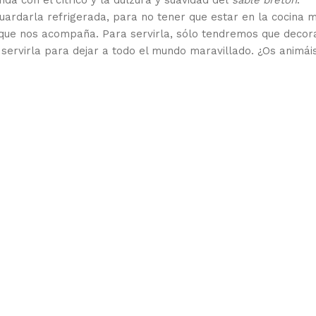
a con el cítrico y la dulzura y suavidad del
sablé breton
.
guardarla refrigerada, para no tener que estar en la cocina 
que nos acompaña. Para servirla, sólo tendremos que decora
servirla para dejar a todo el mundo maravillado. ¿Os animái