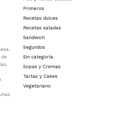
Primeros
Recetas dulces
Recetas saladas
Sandwich
Segundos
cesa.
a de
Sin categoría
das,
Sopas y Cremas
Tartas y Cakes
n
Vegetariano
gunas