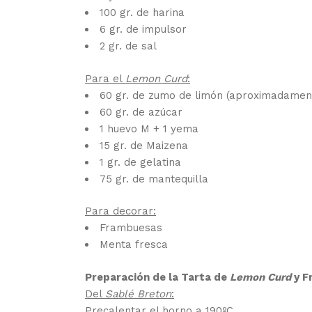
100 gr. de harina
6 gr. de impulsor
2 gr. de sal
Para el
Lemon Curd
:
60 gr. de zumo de limón (aproximadamen
60 gr. de azúcar
1 huevo M + 1 yema
15 gr. de Maizena
1 gr. de gelatina
75 gr. de mantequilla
Para decorar:
Frambuesas
Menta fresca
Preparación de la Tarta de
Lemon Curd
y F
Del
Sablé Breton
:
Precalentar el horno a 190ºC.