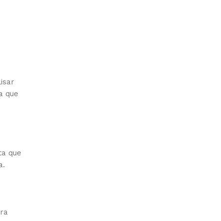
isar
a que
ta que
a.
ora