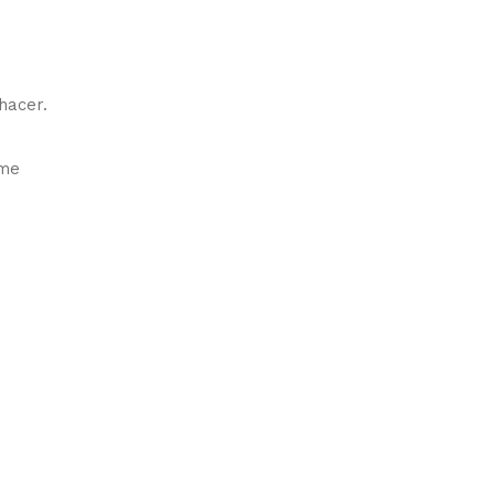
hacer.
 me