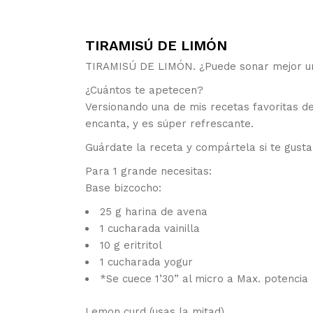
TIRAMISÚ DE LIMÓN
TIRAMISÚ DE LIMÓN. ¿Puede sonar mejor un p
¿Cuántos te apetecen?
Versionando una de mis recetas favoritas de
encanta, y es súper refrescante.
Guárdate la receta y compártela si te gus
Para 1 grande necesitas:
Base bizcocho:
25 g harina de avena
1 cucharada vainilla
10 g eritritol
1 cucharada yogur
*Se cuece 1’30” al micro a Max. potencia
Lemon curd (usas la mitad)