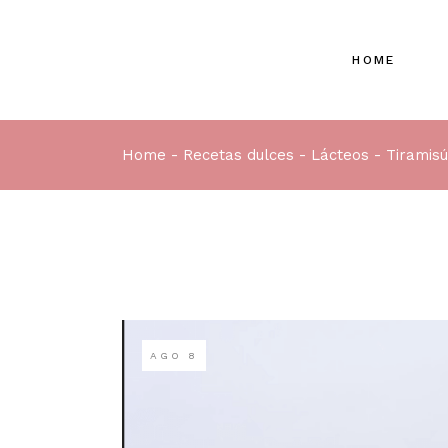
HOME
Home
Recetas dulces
Lácteos
Tiramisú
AGO
8