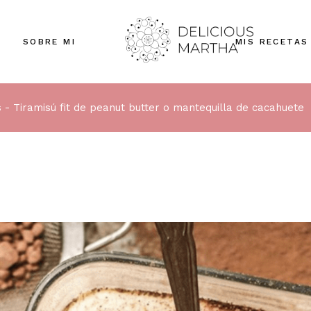
SOBRE MI
MIS RECETAS
s
Tiramisú fit de peanut butter o mantequilla de cacahuete