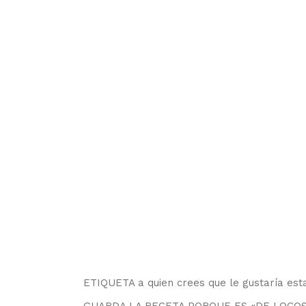
ETIQUETA a quien crees que le gustaría esta
GUARDA LA RECETA PORQUE ES «DE LOCOS