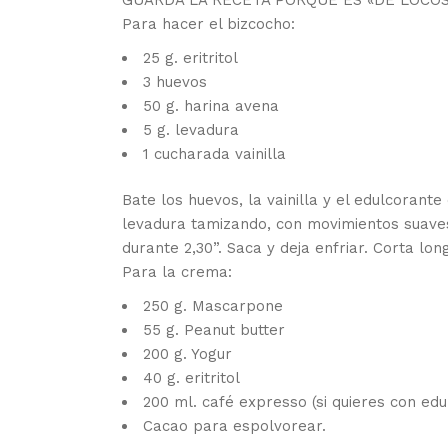
Para hacer el bizcocho:
25 g. eritritol
3 huevos
50 g. harina avena
5 g. levadura
1 cucharada vainilla
Bate los huevos, la vainilla y el edulcorant
levadura tamizando, con movimientos suaves
durante 2,30”. Saca y deja enfriar. Corta lo
Para la crema:
250 g. Mascarpone
55 g. Peanut butter
200 g. Yogur
40 g. eritritol
200 ml. café expresso (si quieres con edul
Cacao para espolvorear.