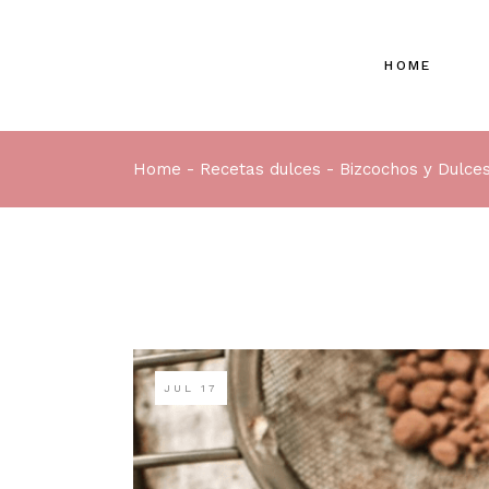
HOME
Home
Recetas dulces
Bizcochos y Dulce
JUL
17