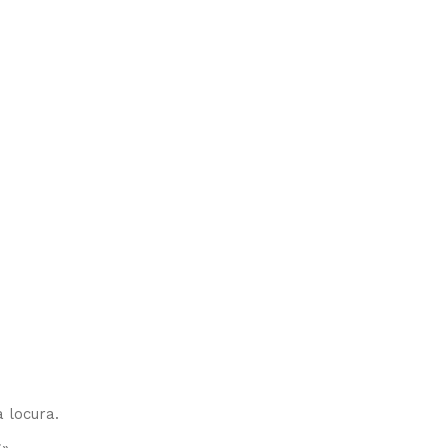
 locura.
»