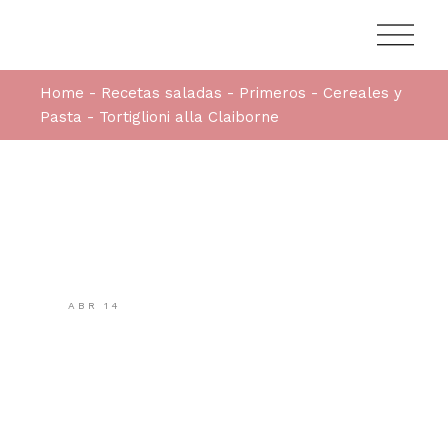
Home
Recetas saladas
Primeros
Cereales y
Pasta
Tortiglioni alla Claiborne
ABR
14