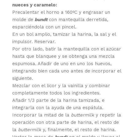
nueces y caramelo
:
Precalentar el horno a 160ºC y engrasar un
molde de
bundt
con mantequilla derretida,
esparciéndola con un pincel.
En un bol amplio, tamizar la harina, la sal y el
impulsor. Reservar.
Por otro lado, batir la mantequilla con el azúcar
hasta que blanquee y se obtenga una mezcla
espumosa. Añadir de uno en uno los huevos,
integrando bien cada uno antes de incorporar el
siguiente.
Mezclar con el licor y la vainilla y combinar
completamente todos los ingredientes.
Añadir 1/3 parte de la harina tamizada, e
integrarla con la ayuda de una espátula.
Incorporar la mitad de la
buttermilk
y repetir la
operación con otra parte de harina, el resto de
la
buttermilk
y, finalmente, el resto de harina.
Verter la masa de
bund
t
en el molde y llevar al