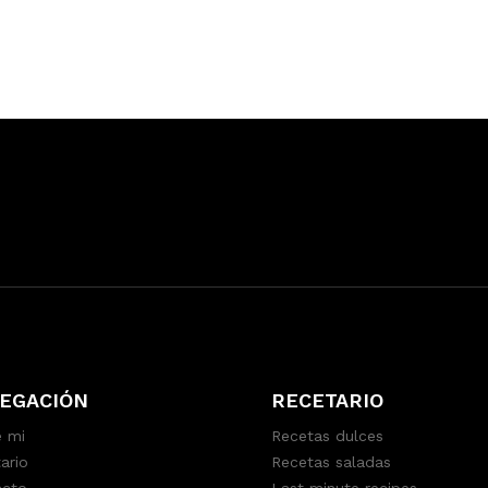
EGACIÓN
RECETARIO
 mi
Recetas dulces
ario
Recetas saladas
acto
Last minute recipes