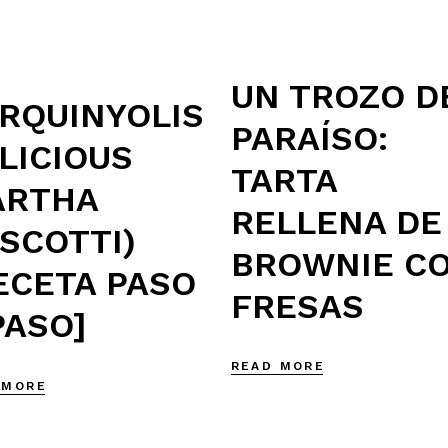
UN TROZO D
RQUINYOLIS
PARAÍSO:
LICIOUS
TARTA
ARTHA
RELLENA DE
ISCOTTI)
BROWNIE C
ECETA PASO
FRESAS
PASO]
READ MORE
 MORE