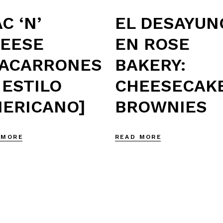
EL DESAYUN
C ‘N’
EN ROSE
EESE
BAKERY:
ACARRONES
CHEESECAK
 ESTILO
BROWNIES
ERICANO]
READ MORE
 MORE