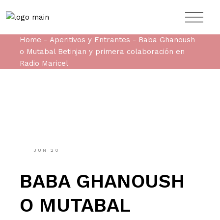
Home
Aperitivos y Entrantes
Baba Ghanoush
o Mutabal Betinjan y primera colaboración en
Radio Maricel
JUN
20
BABA GHANOUSH
O MUTABAL