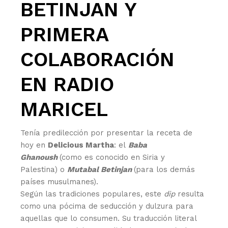
BETINJAN Y
PRIMERA
COLABORACIÓN
EN RADIO
MARICEL
Tenía predilección por presentar la receta de
hoy en
Delicious Martha
: el
Baba
Ghanoush
(como es conocido en Siria y
Palestina) o
Mutabal Betinjan
(para los demás
países musulmanes).
Según las tradiciones populares, este
dip
resulta
como una pócima de seducción y dulzura para
aquellas que lo consumen. Su traducción literal