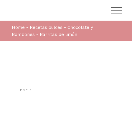
Home
Recetas dulces
Chocolate y
Bombones
Barritas de limón
ENE
1