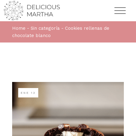
Home
Sin categoría
Cookies rellenas de
chocolate blanco
ENE
13