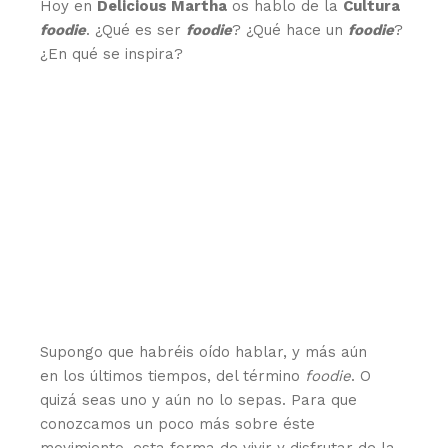
Hoy en
Delicious Martha
os hablo de la
Cultura
foodie
. ¿Qué es ser
foodie
? ¿Qué hace un
foodie
?
¿En qué se inspira?
Supongo que habréis oído hablar, y más aún
en los últimos tiempos, del término
foodie
. O
quizá seas uno y aún no lo sepas. Para que
conozcamos un poco más sobre éste
movimiento, esta forma de vivir y disfrutar de la