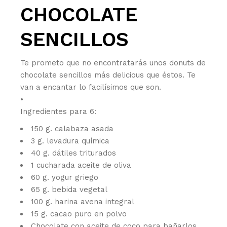
CHOCOLATE
SENCILLOS
Te prometo que no encontratarás unos donuts de
chocolate sencillos más delicious que éstos. Te
van a encantar lo facilísimos que son.
•
Ingredientes para 6:
150 g. calabaza asada
3 g. levadura química
40 g. dátiles triturados
1 cucharada aceite de oliva
60 g. yogur griego
65 g. bebida vegetal
100 g. harina avena integral
15 g. cacao puro en polvo
Chocolate con aceite de coco para bañarlos.