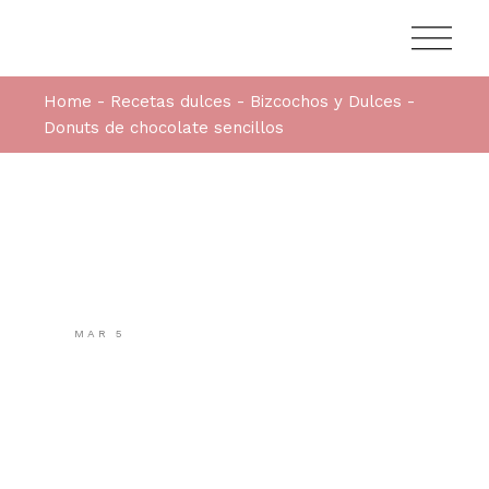
Home
Recetas dulces
Bizcochos y Dulces
Donuts de chocolate sencillos
MAR
5