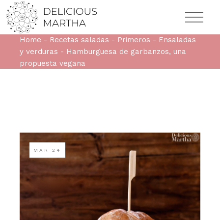
Home
Recetas saladas
Primeros
Ensaladas
y verduras
Hamburguesa de garbanzos, una
propuesta vegana
MAR
24