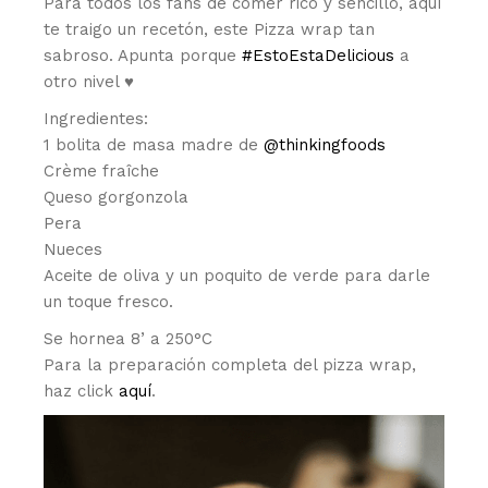
Para todos los fans de comer rico y sencillo, aquí
te traigo un recetón, este Pizza wrap tan
sabroso. Apunta porque
#EstoEstaDelicious
a
otro nivel ♥️
Ingredientes:
1 bolita de masa madre de
@thinkingfoods
Crème fraîche
Queso gorgonzola
Pera
Nueces
Aceite de oliva y un poquito de verde para darle
un toque fresco.
Se hornea 8’ a 250°C
Para la preparación completa del pizza wrap,
haz click
aquí
.