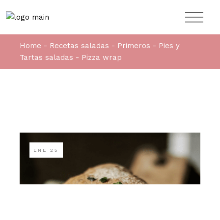
Home
Recetas saladas
Primeros
Pies y
Tartas saladas
Pizza wrap
ENE
25