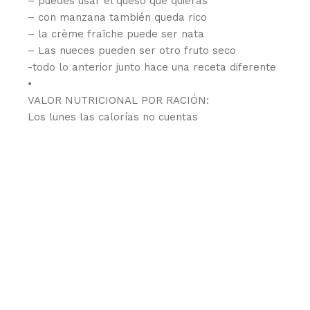
– puedes usar el queso que quieras
– con manzana también queda rico
– la crème fraîche puede ser nata
– Las nueces pueden ser otro fruto seco
-todo lo anterior junto hace una receta diferente
•
VALOR NUTRICIONAL POR RACIÓN:
Los lunes las calorías no cuentas