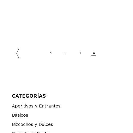
PAGINACIÓN
1
…
3
4
DE
ENTRADAS
CATEGORÍAS
Aperitivos y Entrantes
Básicos
Bizcochos y Dulces