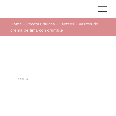
Home
Recetas dulces
Lácteos
Vasitos de
crema de lima con crumble
SEP
9