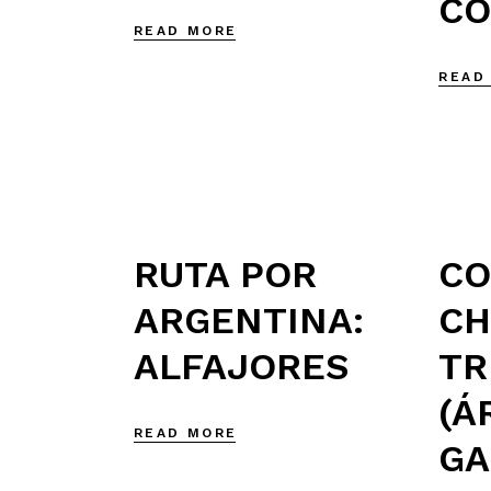
CO
READ MORE
READ
RUTA POR
CO
ARGENTINA:
CH
ALFAJORES
TR
(Á
READ MORE
GA